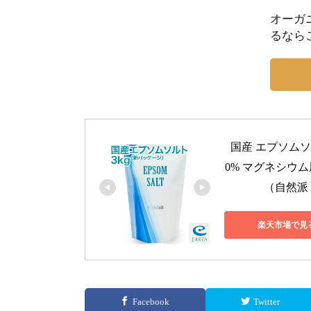
オーガ
るなら
国産 エプソムソ
0% マグネシウ
（自然派
楽天市場で見
Facebook
Twitter