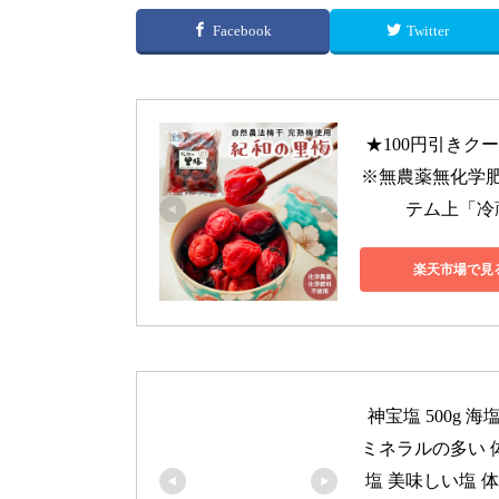
Facebook
Twitter
★100円引きク
※無農薬無化学
テム上「冷
楽天市場で見
神宝塩 500g 
ミネラルの多い 体
塩 美味しい塩 体