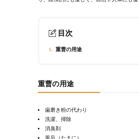
目次
1.
重曹の用途
重曹の用途
歯磨き粉の代わり
洗濯、掃除
消臭剤
風呂（たまに）