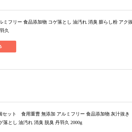
ルミフリー 食品添加物 コゲ落とし 油汚れ 消臭 膨らし粉 アク
丹羽久
る
× 3個セット　食用重曹 無添加 アルミフリー 食品添加物 灰汁抜き 
落とし 油汚れ 消臭 脱臭 丹羽久 2000g