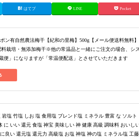
はてブ
LINE
Pocket
ーポン有自然農法梅干【紀和の里梅】500g【メール便送料無料】
肥料栽培・無添加梅干※他の常温品と一緒にご注文の場合、シ
蔵便」になりますが「常温便配送」とさせていただきます
る
海塩 岩塩 竹塩 しお 塩 食用塩 ブレンド塩 ミネラル 豊富 な ソルト 
 に いい 還元 食塩 神宝 美味しい 神 健康 高級 調味料 おいし
に良い 還元塩 還元力 高級塩 お塩 神塩 神の塩 ミネラル塩 工藤