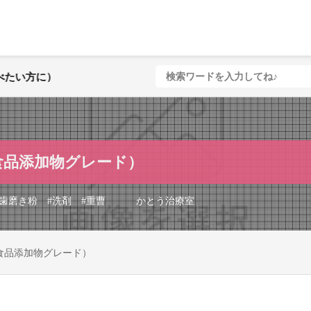
食品添加物グレード）
かとう治療室
歯磨き粉
#
洗剤
#
重曹
食品添加物グレード）