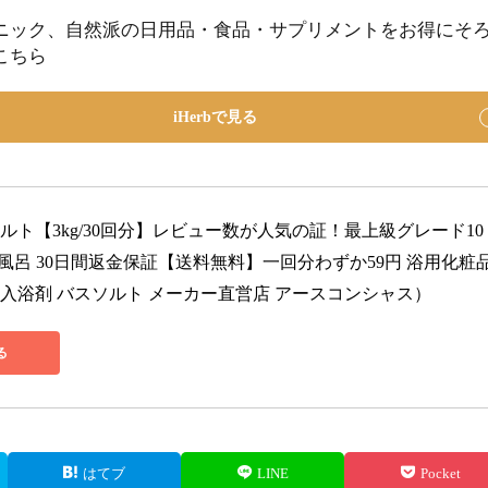
ニック、自然派の日用品・食品・サプリメントをお得にそ
こちら
iHerbで見る
ルト【3kg/30回分】レビュー数が人気の証！最上級グレード10
ム風呂 30日間返金保証【送料無料】一回分わずか59円 浴用化粧
 入浴剤 バスソルト メーカー直営店 アースコンシャス）
る
はてブ
LINE
Pocket