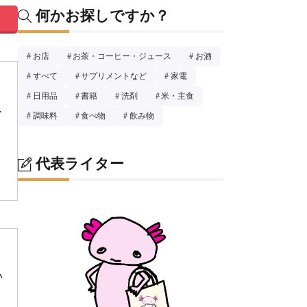
何かお探しですか？
お店
お茶・コーヒー・ジュース
お酒
すべて
サプリメントなど
家電
日用品
書籍
洗剤
米・主食
ス
調味料
食べ物
飲み物
代表ライター
い