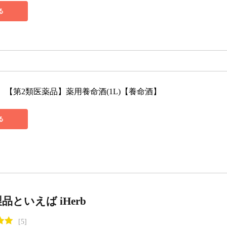
る
【第2類医薬品】薬用養命酒(1L)【養命酒】
る
品といえば iHerb
[5]