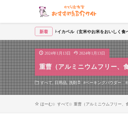
酵素玄米炊飯器ライカベル（玄米やお米をおいしく食べたい方に）
新着
2024年1月13日
2024年1月13日
重曹（アルミニウムフリー、
すべて
,
日用品
,
洗剤
#
ベーキングパウダー
#
すべて
重曹（アルミニウムフリー、
ほーむ