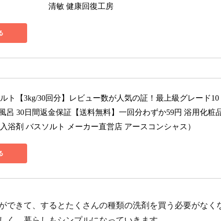
清敏 健康回復工房
る
ルト【3kg/30回分】レビュー数が人気の証！最上級グレード10
ム風呂 30日間返金保証【送料無料】一回分わずか59円 浴用化粧
 入浴剤 バスソルト メーカー直営店 アースコンシャス）
る
ができて、するとたくさんの種類の洗剤を買う必要がなく
しく、暮らしもシンプルになっていきます。